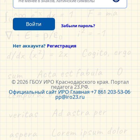
∫₀^∞ e⁻ˣ dx = 1    F = ma    
Войти
Забыли пароль?
∇ ⋅ E = ρ/ε₀    i² = -1    
Нет аккаунта?
Регистрация
d/dx (x²) = 2x    Cogito, ergo 
sum    Acta est fabula    O 
© 2026 ГБОУ ИРО Краснодарского края. Портал
педагога 23.РФ.
tempora, o mores!    In vino 
Официальный сайт ИРО
·
Главная
·
+7 861 203-53-06
·
pp@iro23.ru
veritas    Ad astra per 
aspera    Lorem ipsum dolor 