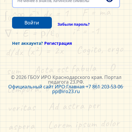
∫₀^∞ e⁻ˣ dx = 1    F = ma    
Войти
Забыли пароль?
∇ ⋅ E = ρ/ε₀    i² = -1    
Нет аккаунта?
Регистрация
d/dx (x²) = 2x    Cogito, ergo 
sum    Acta est fabula    O 
© 2026 ГБОУ ИРО Краснодарского края. Портал
педагога 23.РФ.
tempora, o mores!    In vino 
Официальный сайт ИРО
·
Главная
·
+7 861 203-53-06
·
pp@iro23.ru
veritas    Ad astra per 
aspera    Lorem ipsum dolor 