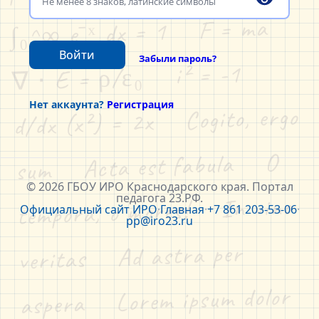
∫₀^∞ e⁻ˣ dx = 1    F = ma    
Войти
Забыли пароль?
∇ ⋅ E = ρ/ε₀    i² = -1    
Нет аккаунта?
Регистрация
d/dx (x²) = 2x    Cogito, ergo 
sum    Acta est fabula    O 
© 2026 ГБОУ ИРО Краснодарского края. Портал
педагога 23.РФ.
tempora, o mores!    In vino 
Официальный сайт ИРО
·
Главная
·
+7 861 203-53-06
·
pp@iro23.ru
veritas    Ad astra per 
aspera    Lorem ipsum dolor 