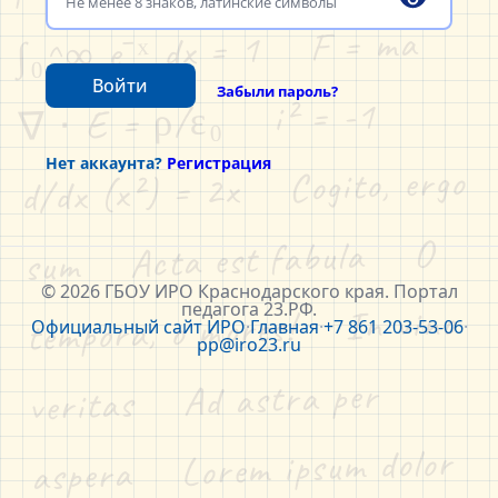
∫₀^∞ e⁻ˣ dx = 1    F = ma    
Войти
Забыли пароль?
∇ ⋅ E = ρ/ε₀    i² = -1    
Нет аккаунта?
Регистрация
d/dx (x²) = 2x    Cogito, ergo 
sum    Acta est fabula    O 
© 2026 ГБОУ ИРО Краснодарского края. Портал
педагога 23.РФ.
tempora, o mores!    In vino 
Официальный сайт ИРО
·
Главная
·
+7 861 203-53-06
·
pp@iro23.ru
veritas    Ad astra per 
aspera    Lorem ipsum dolor 