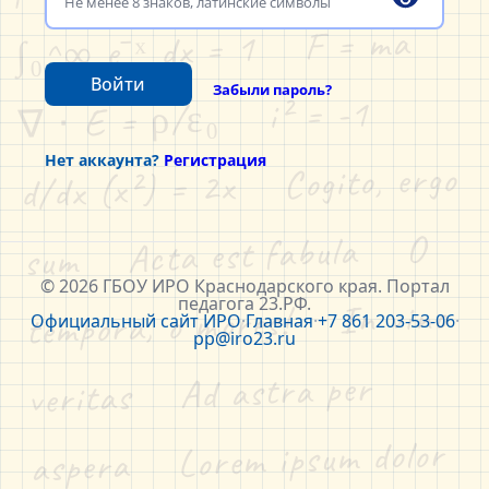
∫₀^∞ e⁻ˣ dx = 1    F = ma    
Войти
Забыли пароль?
∇ ⋅ E = ρ/ε₀    i² = -1    
Нет аккаунта?
Регистрация
d/dx (x²) = 2x    Cogito, ergo 
sum    Acta est fabula    O 
© 2026 ГБОУ ИРО Краснодарского края. Портал
педагога 23.РФ.
tempora, o mores!    In vino 
Официальный сайт ИРО
·
Главная
·
+7 861 203-53-06
·
pp@iro23.ru
veritas    Ad astra per 
aspera    Lorem ipsum dolor 